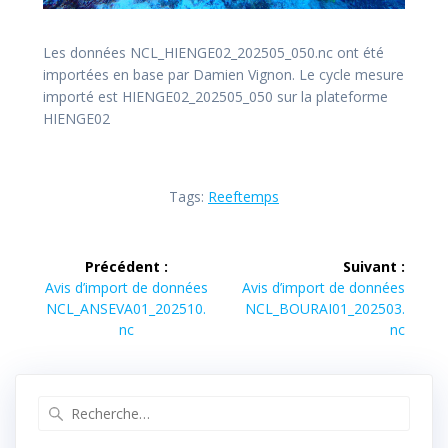
Les données NCL_HIENGE02_202505_050.nc ont été
importées en base par Damien Vignon. Le cycle mesure
importé est HIENGE02_202505_050 sur la plateforme
HIENGE02
Tags:
Reeftemps
Navigation
Précédent :
Suivant :
de
Article
Article
Avis d’import de données
Avis d’import de données
précédent :
suivant :
NCL_ANSEVA01_202510.
NCL_BOURAI01_202503.
l’article
nc
nc
Recherche
pour
: