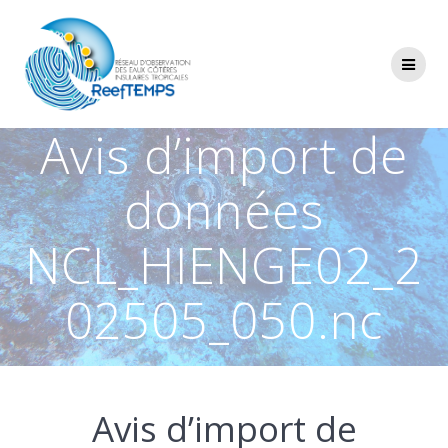
Passer
au
contenu
Avis d’import de
données
NCL_HIENGE02_2
02505_050.nc
Avis d’import de