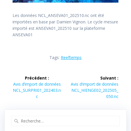
Les données NCL_ANSEVA01_202510.nc ont été
importées en base par Damien Vignon. Le cycle mesure
importé est ANSEVA01_202510 sur la plateforme
ANSEVA01
Tags:
Reeftemps
Navigation
Précédent :
Suivant :
de
Article
Article
Avis d’import de données
Avis d’import de données
précédent :
suivant :
NCL_SURPRI01_202403.n
NCL_HIENGE02_202505_
l’article
c
050.nc
Recherche
pour
: