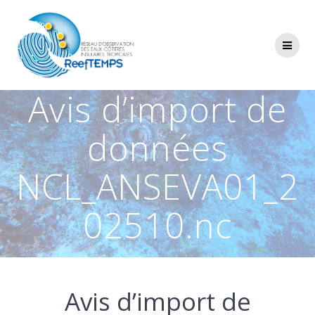
Passer
au
contenu
Avis d’import de
données
NCL_ANSEVA01_2
02510.nc
Avis d’import de