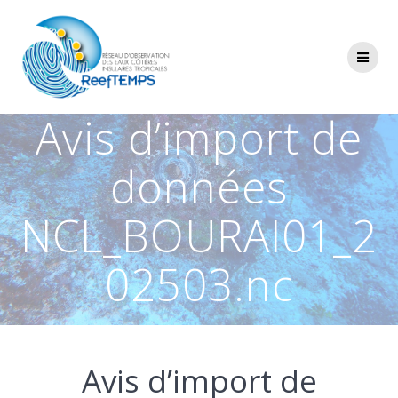
Passer
au
contenu
Avis d’import de
données
NCL_BOURAI01_2
02503.nc
Avis d’import de