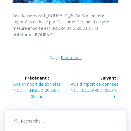
Les données NCL_BOURAI01_202503.nc ont été
importées en base par Guillaume Detandt. Le cycle
mesure importé est BOURAI01_202503 sur la
plateforme BOURAI01
Tags:
Reeftemps
Navigation
Précédent :
Suivant :
de
Article
Article
Avis d’import de données
Avis d’import de données
précédent :
suivant :
NCL_HIENGE02_202505_
NCL_BOULAR02_202510.
l’article
050.nc
nc
Recherche
pour
: