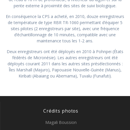
pente externe à proximité des sites de suivi biologique.
En conséquence la CPS a acheté, en 2010, douze enregistreurs
de température de type RBR TR-1060 permettant d’équiper 5
sites pilotes (2 enregistreurs par site), avec une fréquence
d’échantillonnage de 10 minutes, compatible avec une
maintenance tous les 1-2 ans.
Deux enregistreurs ont été déployés en 2010 à Pohnpei (États
fédérés de Micronésie). Les autres enregistreurs ont été
déployés courant 2011 dans les autres sites présélectionnés :
Îles Marshall (Majuro), Papouasie Nouvelle-Guinée (Manus),
Kiribati (Abaiang ou Abemama), Tuvalu (Funafuti).
Crédits photos
Magali Boussion