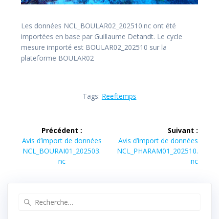
Les données NCL_BOULAR02_202510.nc ont été
importées en base par Guillaume Detandt. Le cycle
mesure importé est BOULAR02_202510 sur la
plateforme BOULAR02
Tags:
Reeftemps
Navigation
Précédent :
Suivant :
de
Article
Article
Avis d’import de données
Avis d’import de données
précédent :
suivant :
NCL_BOURAI01_202503.
NCL_PHARAM01_202510.
l’article
nc
nc
Recherche
pour
: