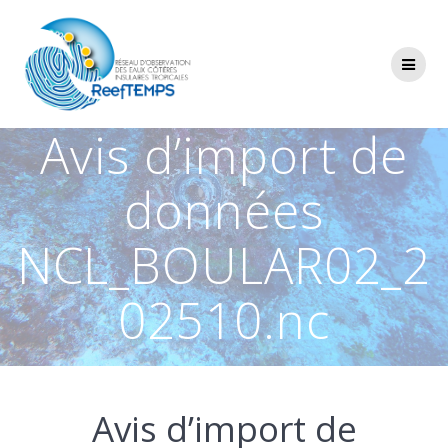
Passer
au
contenu
Avis d’import de
données
NCL_BOULAR02_2
02510.nc
Avis d’import de