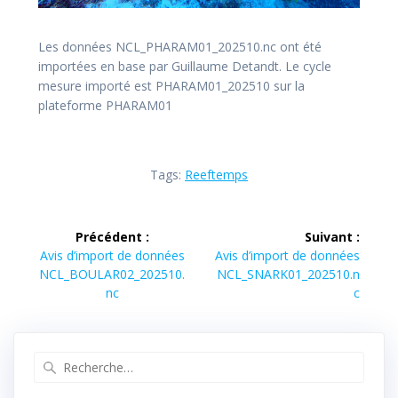
Les données NCL_PHARAM01_202510.nc ont été
importées en base par Guillaume Detandt. Le cycle
mesure importé est PHARAM01_202510 sur la
plateforme PHARAM01
Tags:
Reeftemps
Navigation
Précédent :
Suivant :
de
Article
Article
Avis d’import de données
Avis d’import de données
précédent :
suivant :
NCL_BOULAR02_202510.
NCL_SNARK01_202510.n
l’article
nc
c
Recherche
pour
: