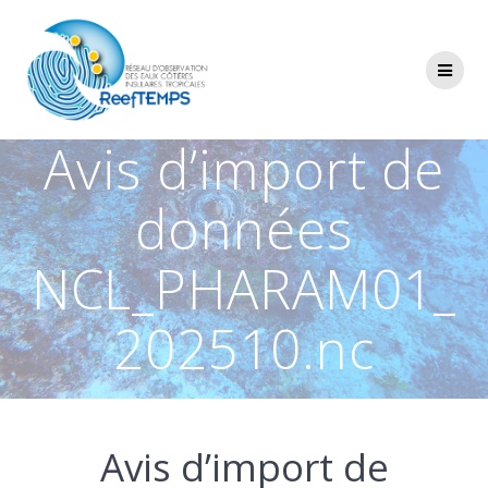
Passer
au
contenu
Avis d’import de
données
NCL_PHARAM01_
202510.nc
Avis d’import de