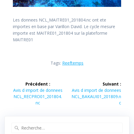
Les donnees NCL_MAITRE01_201804.nc ont ete
importes en base par Varillon David. Le cycle mesure
importe est MAITRE01_201804 sur la plateforme
MAITRE01
Tags:
Reeftemps
Navigation
Précédent :
Suivant :
de
Article
Article
Avis d import de donnees
Avis d import de donnees
précédent :
suivant :
NCL_RECPRO01_201804.
NCL_BAKAUI01_201809.n
l’article
nc
c
Recherche
pour