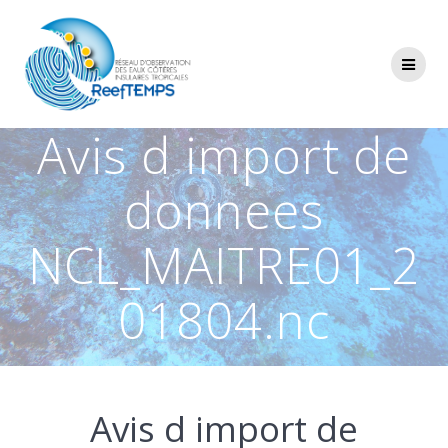
Passer
au
contenu
Avis d import de
donnees
NCL_MAITRE01_2
01804.nc
Avis d import de