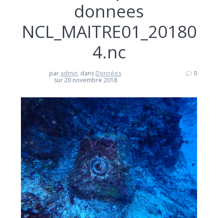
donnees
NCL_MAITRE01_20180
4.nc
par
admin
dans
Données
0
sur 20 novembre 2018