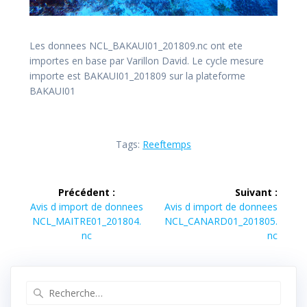
Les donnees NCL_BAKAUI01_201809.nc ont ete
importes en base par Varillon David. Le cycle mesure
importe est BAKAUI01_201809 sur la plateforme
BAKAUI01
Tags:
Reeftemps
Navigation
Précédent :
Suivant :
de
Article
Article
Avis d import de donnees
Avis d import de donnees
précédent :
suivant :
NCL_MAITRE01_201804.
NCL_CANARD01_201805.
l’article
nc
nc
Recherche
pour