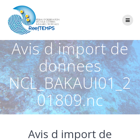
Passer
au
contenu
Avis d import de
donnees
NCL_BAKAUI01_2
01809.nc
Avis d import de