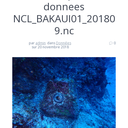
donnees
NCL_BAKAUI01_20180
9.nc
par
admin
dans
Données
0
sur 20 novembre 2018