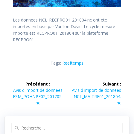
Les donnees NCL_RECPRO01_201804.nc ont ete
importes en base par Varillon David. Le cycle mesure
importe est RECPRO01_201804 sur la plateforme
RECPRO01
Tags:
Reeftemps
Navigation
Précédent :
Suivant :
de
Article
Article
Avis d import de donnees
Avis d import de donnees
précédent :
suivant :
FSM_POHNPE02_201705.
NCL_MAITRE01_201804.
l’article
nc
nc
Recherche
pour