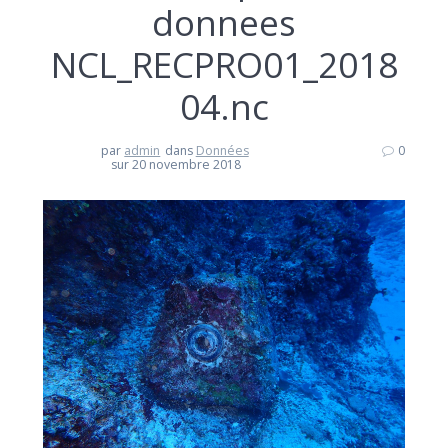
donnees
NCL_RECPRO01_2018
04.nc
par
admin
dans
Données
0
sur 20 novembre 2018