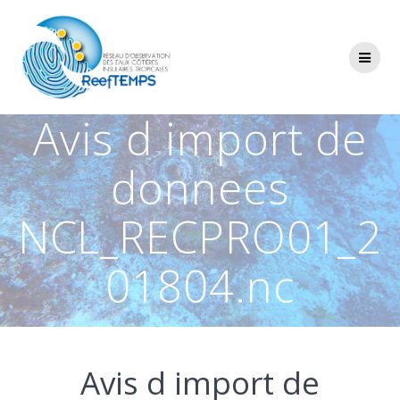
Passer
au
contenu
Avis d import de
donnees
NCL_RECPRO01_2
01804.nc
Avis d import de