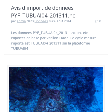
Avis d import de donnees
PYF_TUBUAI04_201311.nc
par
admin
dans
Données
sur 6 août 2014
0
Les donnees PYF_TUBUAI04_201311.nc ont ete
importes en base par Varillon David. Le cycle mesure
importe est TUBUAI04_201311 sur la plateforme
TUBUAI04