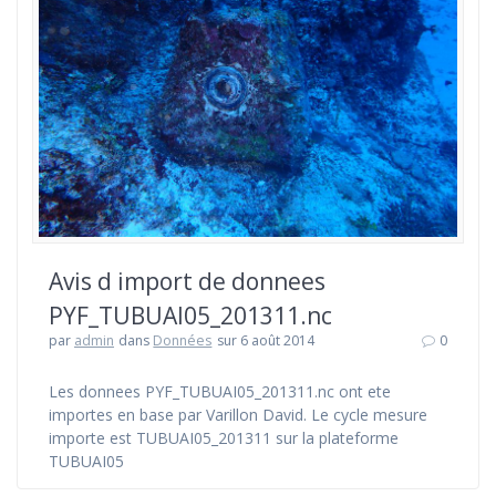
Avis d import de donnees
PYF_TUBUAI05_201311.nc
par
admin
dans
Données
sur 6 août 2014
0
Les donnees PYF_TUBUAI05_201311.nc ont ete
importes en base par Varillon David. Le cycle mesure
importe est TUBUAI05_201311 sur la plateforme
TUBUAI05