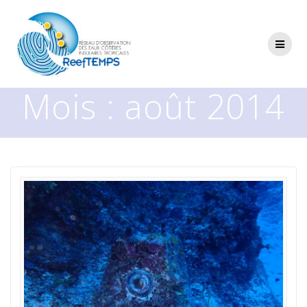
Passer
au
contenu
Mois :
août 2014