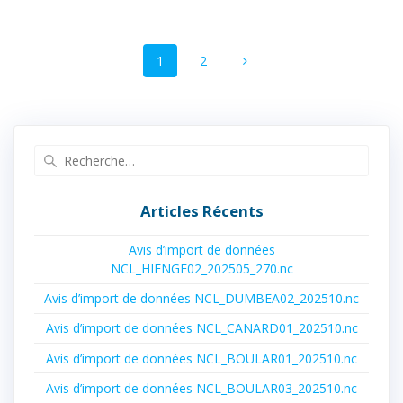
Navigation
Page
Page
1
2
au
sein
des
Recherche
pour
articles
:
Articles Récents
Avis d’import de données
NCL_HIENGE02_202505_270.nc
Avis d’import de données NCL_DUMBEA02_202510.nc
Avis d’import de données NCL_CANARD01_202510.nc
Avis d’import de données NCL_BOULAR01_202510.nc
Avis d’import de données NCL_BOULAR03_202510.nc