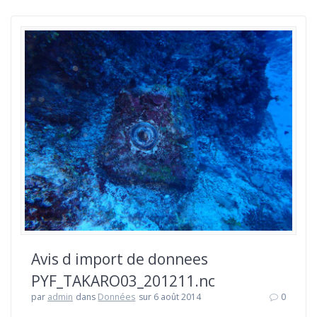
Avis d import de donnees
PYF_TAKARO03_201211.nc
par
admin
dans
Données
sur 6 août 2014
0