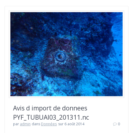
Avis d import de donnees
PYF_TUBUAI03_201311.nc
par
admin
dans
Données
sur 6 août 2014
0