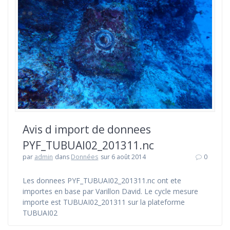
Avis d import de donnees
PYF_TUBUAI02_201311.nc
par
admin
dans
Données
sur 6 août 2014
0
Les donnees PYF_TUBUAI02_201311.nc ont ete
importes en base par Varillon David. Le cycle mesure
importe est TUBUAI02_201311 sur la plateforme
TUBUAI02