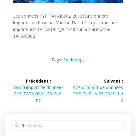
Les donnees PYF_TATAKO02_201310.nc ont ete
importes en base par Varillon David. Le cycle mesure
importe est TATAKO02_201310 sur la plateforme
TATAKO02
Tags:
Reeftemps
Navigation
Précédent :
Suivant :
de
Article
Article
Avis d import de donnees
Avis d import de donnees
précédent :
suivant :
PYF_TATAKO01_201310.
PYF_TUBUAI03_201311.n
l’article
nc
c
Recherche
pour
: