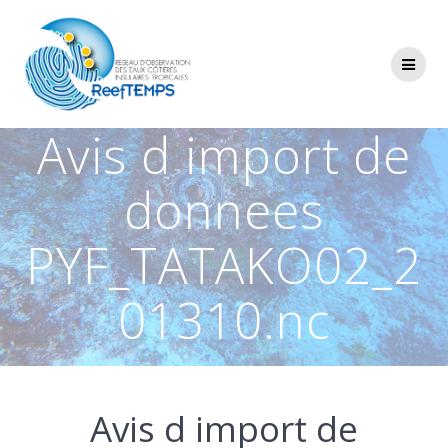
Passer
au
contenu
Avis d import de
donnees
PYF_TATAKO02_2
01310.nc
Avis d import de