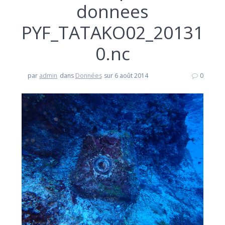
donnees
PYF_TATAKO02_20131
0.nc
par
admin
dans
Données
sur 6 août 2014
0