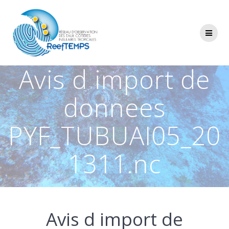
Passer
au
contenu
Avis d import de
donnees
PYF_TUBUAI05_20
1311.nc
Avis d import de