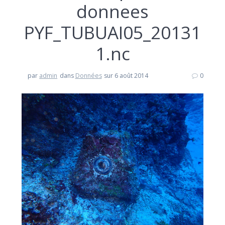
donnees
PYF_TUBUAI05_20131
1.nc
par
admin
dans
Données
sur 6 août 2014
0