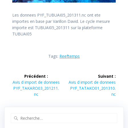
Les donnees PYF_TUBUAI05_201311.nc ont ete
importes en base par Varillon David. Le cycle mesure
importe est TUBUAI05_201311 sur la plateforme
TUBUAI05
Tags:
Reeftemps
Navigation
Précédent :
Suivant :
de
Article
Article
Avis d import de donnees
Avis d import de donnees
précédent :
suivant :
PYF_TAKARO03_201211.
PYF_TATAKO01_201310.
l’article
nc
nc
Recherche
pour
: