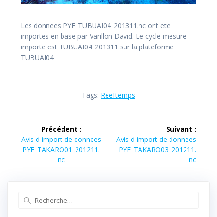
Les donnees PYF_TUBUAI04_201311.nc ont ete
importes en base par Varillon David. Le cycle mesure
importe est TUBUAI04_201311 sur la plateforme
TUBUAI04
Tags:
Reeftemps
Navigation
Précédent :
Suivant :
de
Article
Article
Avis d import de donnees
Avis d import de donnees
précédent :
suivant :
PYF_TAKARO01_201211.
PYF_TAKARO03_201211.
l’article
nc
nc
Recherche
pour
: