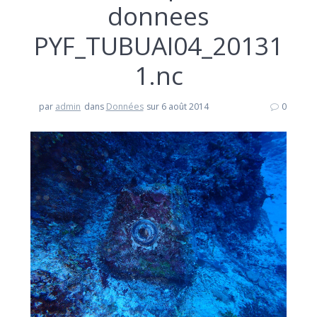
donnees
PYF_TUBUAI04_20131
1.nc
par
admin
dans
Données
sur 6 août 2014
0