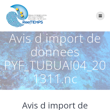
Passer
au
contenu
Avis d import de
donnees
PYF_TUBUAI04_20
1311.nc
Avis d import de