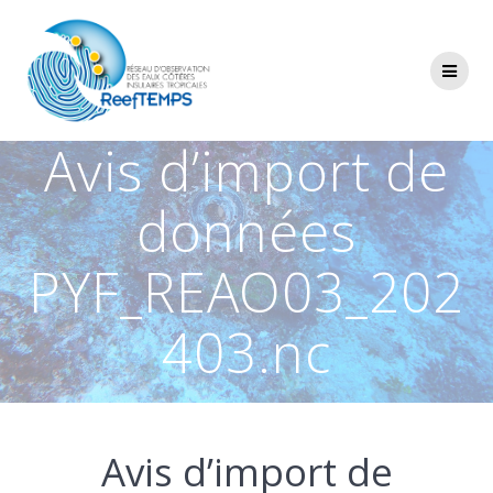
Passer
au
contenu
Avis d’import de
données
PYF_REAO03_202
403.nc
Avis d’import de