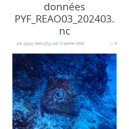
données
PYF_REAO03_202403.
nc
par
admin
dans
Infos
sur 13 janvier 2026
0