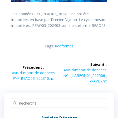
Les données PYF_REAO03_202403.nc ont été
importées en base par Damien Vignon. Le cycle mesure
importé est REAO03_202403 sur la plateforme REAO03
Tags:
Reeftemps
Navigation
Suivant :
Précédent :
de
Article
Avis d’import de données
Article
Avis d’import de données
suivant :
NCL_LAREGN01_202506_
précédent :
PYF_REAO03_202310.nc
l’article
WAVES.nc
Recherche
pour
:
Articles Récents