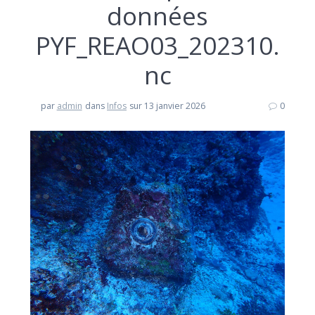
données
PYF_REAO03_202310.
nc
par
admin
dans
Infos
sur 13 janvier 2026
0