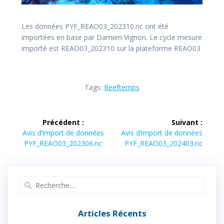
Les données PYF_REAO03_202310.nc ont été
importées en base par Damien Vignon. Le cycle mesure
importé est REAO03_202310 sur la plateforme REAO03
Tags:
Reeftemps
Navigation
Précédent :
Suivant :
de
Article
Article
Avis d’import de données
Avis d’import de données
précédent :
suivant :
PYF_REAO03_202306.nc
PYF_REAO03_202403.nc
l’article
Recherche
pour
:
Articles Récents