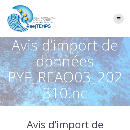
Passer
au
contenu
Avis d’import de
données
PYF_REAO03_202
310.nc
Avis d’import de