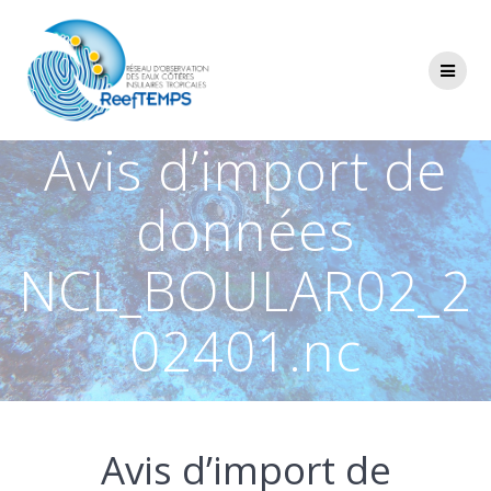
Passer
au
contenu
Avis d’import de
données
NCL_BOULAR02_2
02401.nc
Avis d’import de