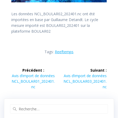
Les données NCL_BOULAR02_202401.nc ont été
importées en base par Guillaume Detandt. Le cycle
mesure importé est BOULAR02_202401 sur la
plateforme BOULAR02
Tags:
Reeftemps
Navigation
Précédent :
Suivant :
de
Article
Article
Avis d’import de données
Avis d’import de données
précédent :
suivant :
NCL_BOULAR01_202401.
NCL_BOULAR03_202401.
l’article
nc
nc
Recherche
pour
: