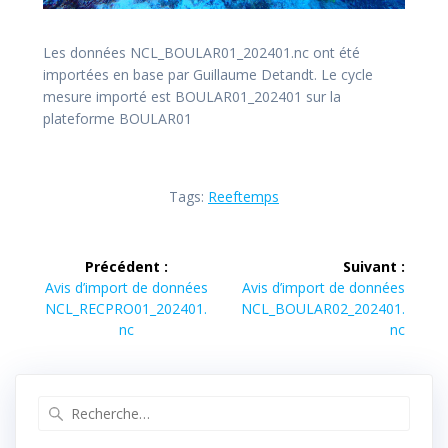
Les données NCL_BOULAR01_202401.nc ont été
importées en base par Guillaume Detandt. Le cycle
mesure importé est BOULAR01_202401 sur la
plateforme BOULAR01
Tags:
Reeftemps
Navigation
Précédent :
Suivant :
de
Article
Article
Avis d’import de données
Avis d’import de données
précédent :
suivant :
NCL_RECPRO01_202401.
NCL_BOULAR02_202401.
l’article
nc
nc
Recherche
pour
: