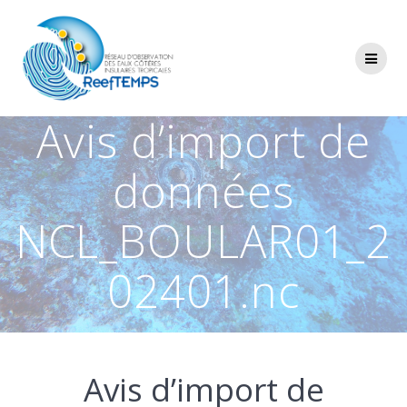
Passer
au
contenu
Avis d’import de
données
NCL_BOULAR01_2
02401.nc
Avis d’import de