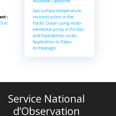
Nouvelle Calédonie
Sea surface temperature
reconstruction in the
ant :
Pacific Ocean using multi-
3.nc
elemental proxy in Porites
and Diploastrea corals:
Application to Palau
Archipelago
Service National
d’Observation