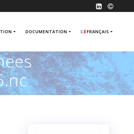
ATION
DOCUMENTATION
FRANÇAIS
Français
nees
English
.nc