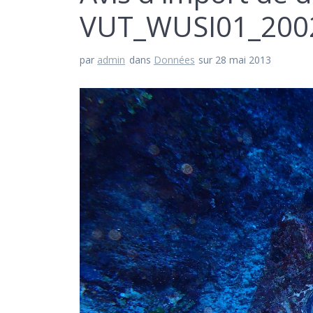
VUT_WUSI01_200
par
admin
dans
Données
sur 28 mai 2013