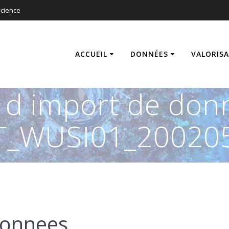
cience
ACCUEIL
DONNÉES
VALORIS
s d import de don
T_WUSI01_200205
donnees