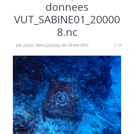
donnees
VUT_SABINE01_20000
8.nc
par
admin
dans
Données
sur 28 mai 2013
0