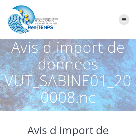
Passer
au
contenu
Avis d import de
donnees
VUT_SABINE01_20
0008.nc
Avis d import de