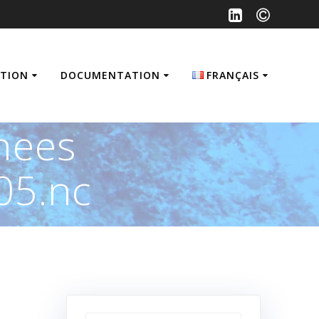
ATION
DOCUMENTATION
FRANÇAIS
Français
nees
English
05.nc