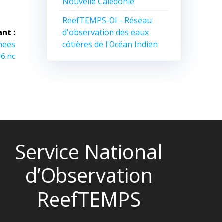
Nouvelle Calédonie
ReefTEMPS-OI - Réseau
d'observation des eaux
ant :
côtières de l'Océan Indien
nees
6.nc
Service National
d’Observation
ReefTEMPS