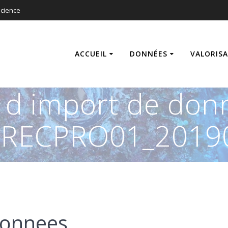
cience
ACCUEIL
DONNÉES
VALORIS
s d import de don
RECPRO01_2019
donnees