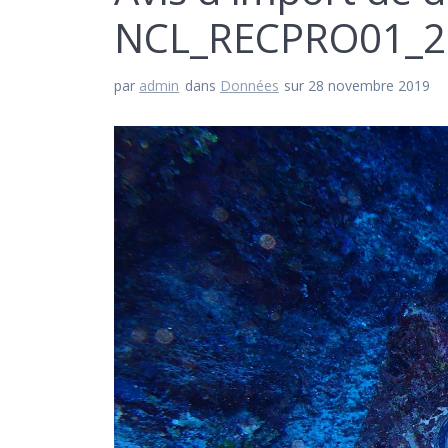
NCL_RECPRO01_2
par
admin
dans
Données
sur 28 novembre 2019