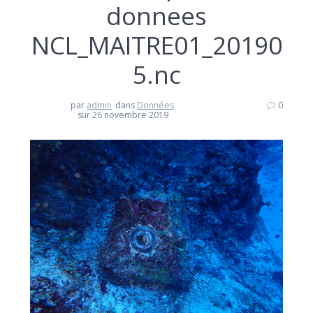
donnees
NCL_MAITRE01_20190
5.nc
par
admin
dans
Données
0
sur 26 novembre 2019