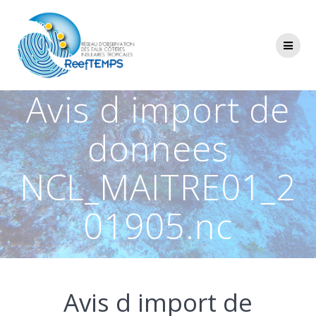
Passer
au
contenu
Avis d import de
donnees
NCL_MAITRE01_2
01905.nc
Avis d import de