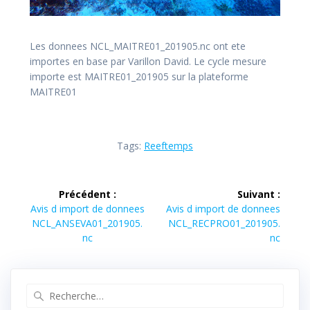
Les donnees NCL_MAITRE01_201905.nc ont ete
importes en base par Varillon David. Le cycle mesure
importe est MAITRE01_201905 sur la plateforme
MAITRE01
Tags:
Reeftemps
Navigation
Précédent :
Suivant :
de
Article
Article
Avis d import de donnees
Avis d import de donnees
précédent :
suivant :
NCL_ANSEVA01_201905.
NCL_RECPRO01_201905.
l’article
nc
nc
Recherche
pour