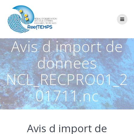
Passer
au
contenu
Avis d import de
donnees
NCL_RECPRO01_2
01711.nc
Avis d import de