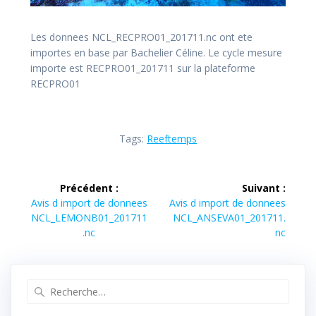
Les donnees NCL_RECPRO01_201711.nc ont ete
importes en base par Bachelier Céline. Le cycle mesure
importe est RECPRO01_201711 sur la plateforme
RECPRO01
Tags:
Reeftemps
Navigation
Précédent :
Suivant :
de
Article
Article
Avis d import de donnees
Avis d import de donnees
précédent :
suivant :
NCL_LEMONB01_201711
NCL_ANSEVA01_201711.
l’article
.nc
nc
Recherche
pour
: