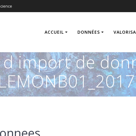
cience
ACCUEIL
DONNÉES
VALORIS
s d import de don
LEMONB01_2017
donnees