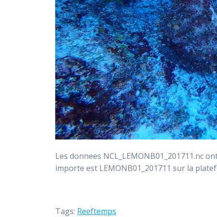
Les donnees NCL_LEMONB01_201711.nc ont et
importe est LEMONB01_201711 sur la pla
Tags:
Reeftemps