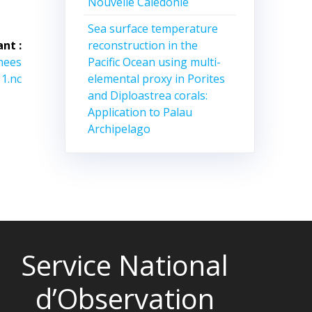
Nouvelle Calédonie
Sea surface temperature
reconstruction in the
ant :
Pacific Ocean using multi-
nees
elemental proxy in Porites
1.nc
and Diploastrea corals:
Application to Palau
Archipelago
Service National
d’Observation