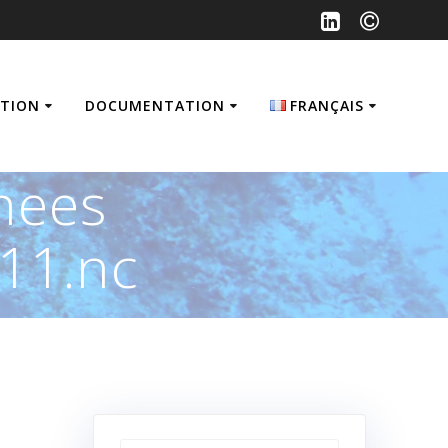
ATION
DOCUMENTATION
FRANÇAIS
Français
nees
English
11.nc