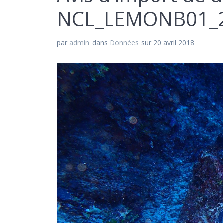
NCL_LEMONB01_2
par
admin
dans
Données
sur 20 avril 2018