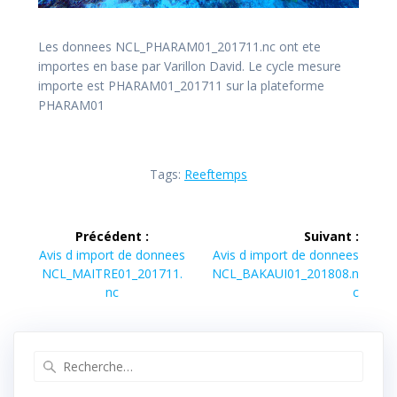
Les donnees NCL_PHARAM01_201711.nc ont ete
importes en base par Varillon David. Le cycle mesure
importe est PHARAM01_201711 sur la plateforme
PHARAM01
Tags:
Reeftemps
Navigation
Précédent :
Suivant :
de
Article
Article
Avis d import de donnees
Avis d import de donnees
précédent :
suivant :
NCL_MAITRE01_201711.
NCL_BAKAUI01_201808.n
l’article
nc
c
Recherche
pour
: