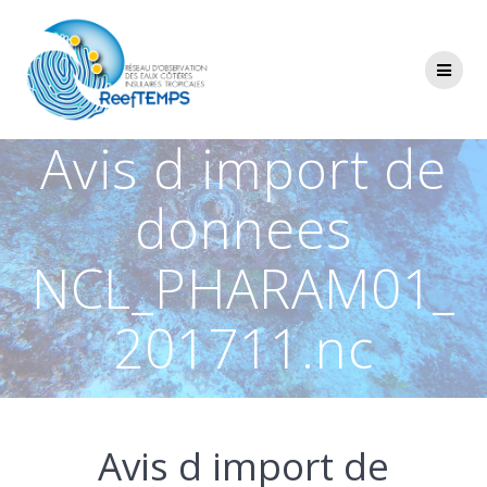
Passer
au
contenu
Avis d import de
donnees
NCL_PHARAM01_
201711.nc
Avis d import de