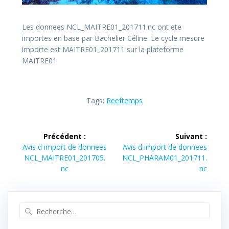
Les donnees NCL_MAITRE01_201711.nc ont ete
importes en base par Bachelier Céline. Le cycle mesure
importe est MAITRE01_201711 sur la plateforme
MAITRE01
Tags:
Reeftemps
Navigation
Précédent :
Suivant :
de
Article
Article
Avis d import de donnees
Avis d import de donnees
précédent :
suivant :
NCL_MAITRE01_201705.
NCL_PHARAM01_201711.
l’article
nc
nc
Recherche
pour
: