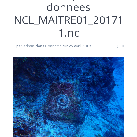
donnees
NCL_MAITRE01_20171
1.nc
par
admin
dans
Données
sur 25 avril 2018
0