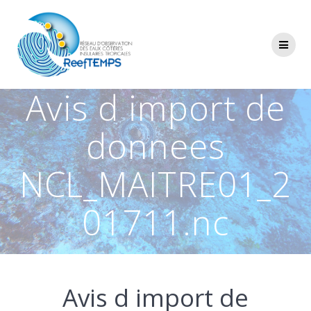
Passer
au
contenu
Avis d import de
donnees
NCL_MAITRE01_2
01711.nc
Avis d import de