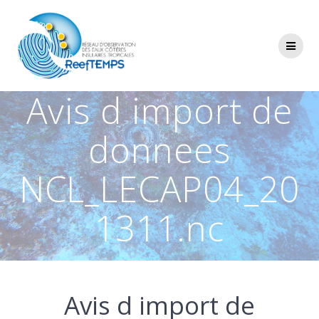
Passer
au
contenu
Avis d import de
donnees
NCL_LECAP04_20
1311.nc
Avis d import de