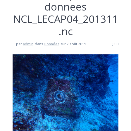
donnees
NCL_LECAP04_201311
.nc
par
admin
dans
Données
sur 7 août 2015
0