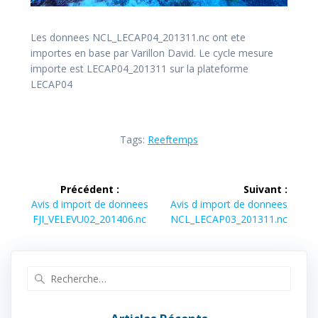
Les donnees NCL_LECAP04_201311.nc ont ete
importes en base par Varillon David. Le cycle mesure
importe est LECAP04_201311 sur la plateforme
LECAP04
Tags:
Reeftemps
Navigation
Précédent :
Suivant :
de
Article
Article
Avis d import de donnees
Avis d import de donnees
précédent :
suivant :
FJI_VELEVU02_201406.nc
NCL_LECAP03_201311.nc
l’article
Recherche
pour
: