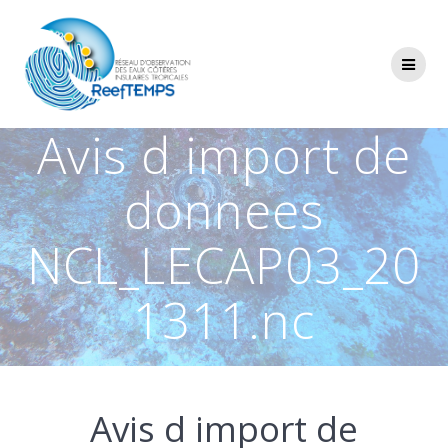
Passer
au
contenu
Avis d import de
donnees
NCL_LECAP03_20
1311.nc
Avis d import de