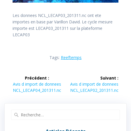
Les donnees NCL_LECAP03_201311.nc ont ete
importes en base par Varillon David. Le cycle mesure
importe est LECAP03_201311 sur la plateforme
LECAP03
Tags:
Reeftemps
Navigation
Précédent :
Suivant :
de
Article
Article
Avis d import de donnees
Avis d import de donnees
précédent :
suivant :
NCL_LECAP04_201311.nc
NCL_LECAP02_201311.nc
l’article
Recherche
pour
: