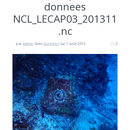
donnees
NCL_LECAP03_201311
.nc
par
admin
dans
Données
sur 7 août 2015
0