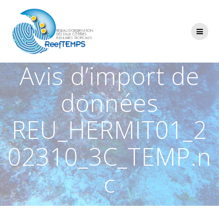
Passer
au
contenu
Avis d’import de
données
REU_HERMIT01_2
02310_3C_TEMP.n
c