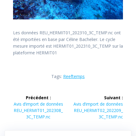
Les données REU_HERMIT01_202310_3C_TEMP.nc ont
été importées en base par Céline Bachelier. Le cycle
mesure importé est HERMIT01_202310_3C_TEMP sur la
plateforme HERMIT01
Tags:
Reeftemps
Navigation
Précédent :
Suivant :
de
Article
Article
Avis d’import de données
Avis d’import de données
précédent :
suivant :
REU_HERMIT01_202308_
REU_HERMIT02_202209_
l’article
3C_TEMP.nc
3C_TEMP.nc