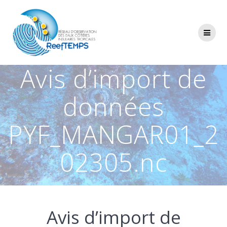
Passer
au
contenu
Avis d’import de
données
PYF_MANGAR01_2
02305.nc
Avis d’import de