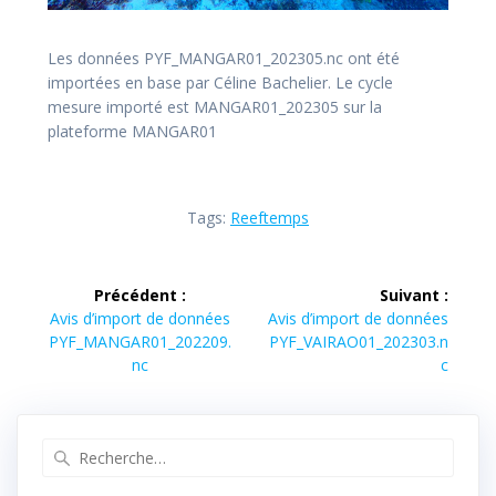
Les données PYF_MANGAR01_202305.nc ont été
importées en base par Céline Bachelier. Le cycle
mesure importé est MANGAR01_202305 sur la
plateforme MANGAR01
Tags:
Reeftemps
Navigation
Précédent :
Suivant :
de
Article
Article
Avis d’import de données
Avis d’import de données
précédent :
suivant :
PYF_MANGAR01_202209.
PYF_VAIRAO01_202303.n
l’article
nc
c
Recherche
pour
: