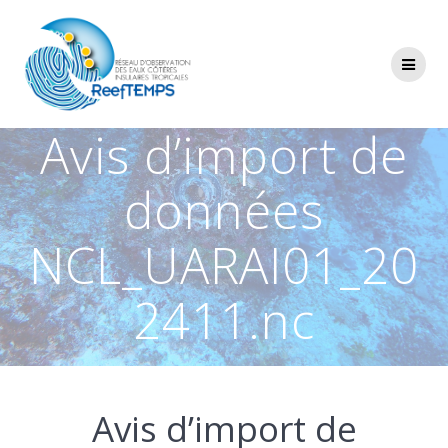
Passer
au
contenu
Avis d’import de
données
NCL_UARAI01_20
2411.nc
Avis d’import de