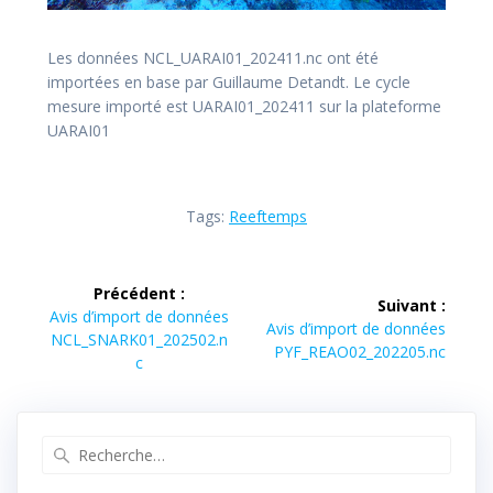
Les données NCL_UARAI01_202411.nc ont été
importées en base par Guillaume Detandt. Le cycle
mesure importé est UARAI01_202411 sur la plateforme
UARAI01
Tags:
Reeftemps
Navigation
Précédent :
Suivant :
de
Article
Avis d’import de données
Article
Avis d’import de données
précédent :
NCL_SNARK01_202502.n
suivant :
PYF_REAO02_202205.nc
l’article
c
Recherche
pour
: