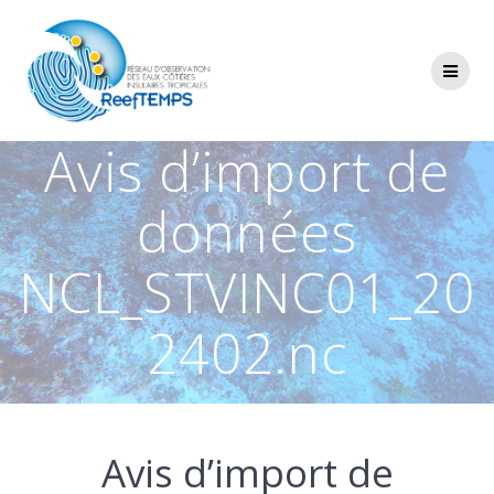
Passer
au
contenu
Avis d’import de
données
NCL_STVINC01_20
2402.nc
Avis d’import de