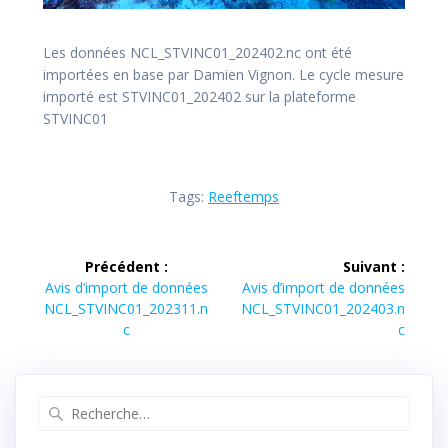
Les données NCL_STVINC01_202402.nc ont été
importées en base par Damien Vignon. Le cycle mesure
importé est STVINC01_202402 sur la plateforme
STVINC01
Tags:
Reeftemps
Navigation
Précédent :
Suivant :
de
Article
Article
Avis d’import de données
Avis d’import de données
précédent :
suivant :
NCL_STVINC01_202311.n
NCL_STVINC01_202403.n
l’article
c
c
Recherche
pour
: