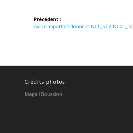
Navigation
Précédent :
de
Article
Avis d’import de données NCL_STVINC01_20
précédent :
l’article
Crédits photos
Magali Boussion