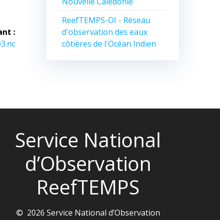
Nouvelle Calédonie
ReefTEMPS-OI - Réseau
d'observation des eaux
ant :
côtières de l'Océan Indien
3.nc
Service National
d’Observation
ReefTEMPS
© 2026 Service National d’Observation