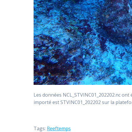
Les données NCL_STVINC01_202202.nc ont ét
importé est STVINC01_202202 sur la plate
Tags:
Reeftemps