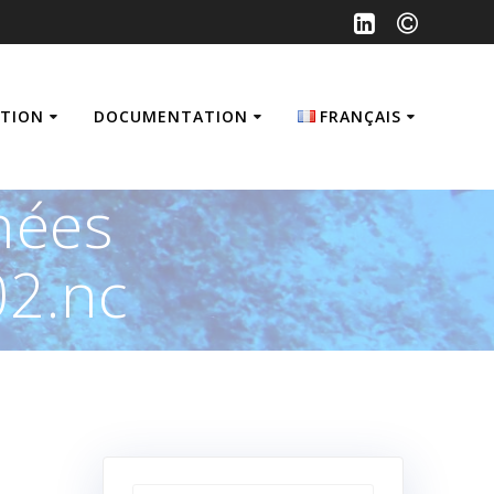
ATION
DOCUMENTATION
FRANÇAIS
Français
nées
English
2.nc