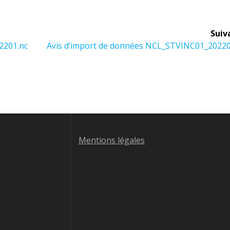
Suiv
Article
2201.nc
Avis d’import de données NCL_STVINC01_20220
suivant :
Mentions légales