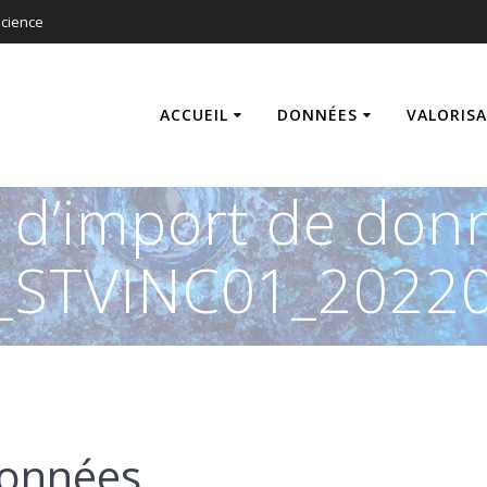
cience
ACCUEIL
DONNÉES
VALORIS
s d’import de don
_STVINC01_20220
données