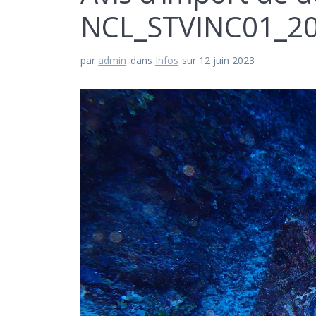
NCL_STVINC01_20
par
admin
dans
Infos
sur 12 juin 2023