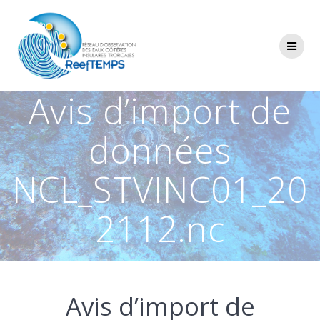
Passer
au
contenu
Avis d’import de
données
NCL_STVINC01_20
2112.nc
Avis d’import de