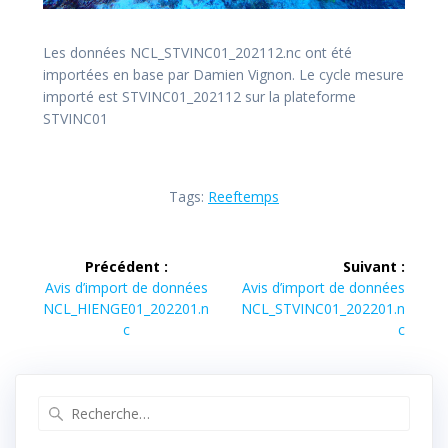
Les données NCL_STVINC01_202112.nc ont été
importées en base par Damien Vignon. Le cycle mesure
importé est STVINC01_202112 sur la plateforme
STVINC01
Tags:
Reeftemps
Navigation
Précédent :
Suivant :
de
Article
Article
Avis d’import de données
Avis d’import de données
précédent :
suivant :
NCL_HIENGE01_202201.n
NCL_STVINC01_202201.n
l’article
c
c
Recherche
pour
: