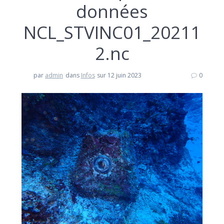
données
NCL_STVINC01_20211
2.nc
par
admin
dans
Infos
sur 12 juin 2023
0