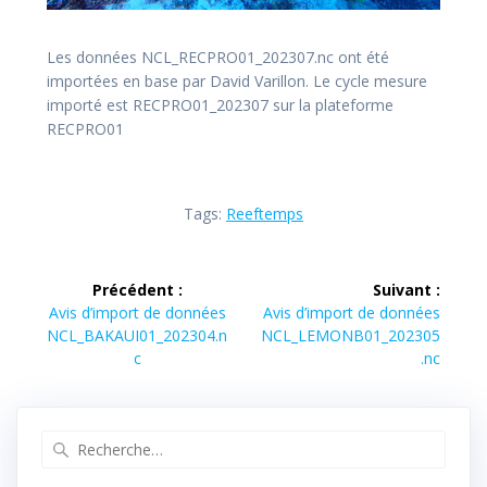
Les données NCL_RECPRO01_202307.nc ont été
importées en base par David Varillon. Le cycle mesure
importé est RECPRO01_202307 sur la plateforme
RECPRO01
Tags:
Reeftemps
Navigation
Précédent :
Suivant :
de
Article
Article
Avis d’import de données
Avis d’import de données
précédent :
suivant :
NCL_BAKAUI01_202304.n
NCL_LEMONB01_202305
l’article
c
.nc
Recherche
pour
: