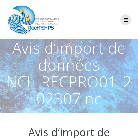
Passer
au
contenu
Avis d’import de
données
NCL_RECPRO01_2
02307.nc
Avis d’import de