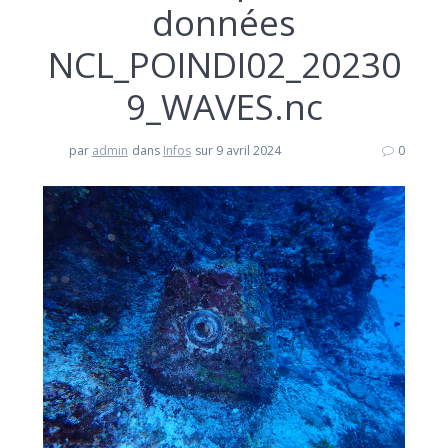
données
NCL_POINDI02_20230
9_WAVES.nc
par
admin
dans
Infos
sur 9 avril 2024
0