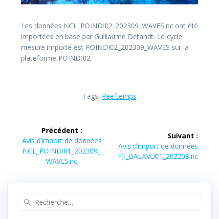
Les données NCL_POINDI02_202309_WAVES.nc ont été
importées en base par Guillaume Detandt. Le cycle
mesure importé est POINDI02_202309_WAVES sur la
plateforme POINDI02
Tags:
Reeftemps
Navigation
Précédent :
Suivant :
de
Article
Avis d’import de données
Article
Avis d’import de données
précédent :
NCL_POINDI01_202309_
suivant :
FJI_BALAVU01_202208.nc
l’article
WAVES.nc
Recherche
pour
: