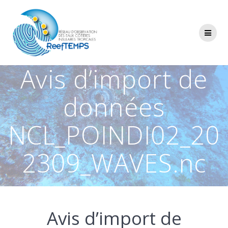
Passer
au
contenu
Avis d’import de
données
NCL_POINDI02_20
2309_WAVES.nc
Avis d’import de