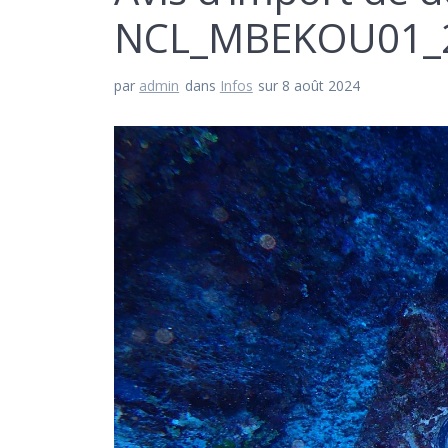
NCL_MBEKOU01_2
par
admin
dans
Infos
sur 8 août 2024