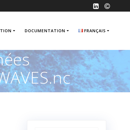
ATION
DOCUMENTATION
FRANÇAIS
Français
nées
English
WAVES.nc