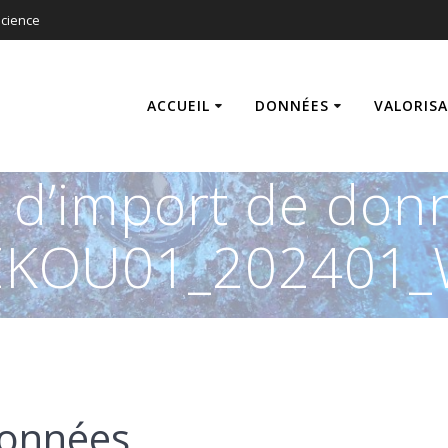
cience
ACCUEIL
DONNÉES
VALORIS
s d’import de don
KOU01_202401_
données