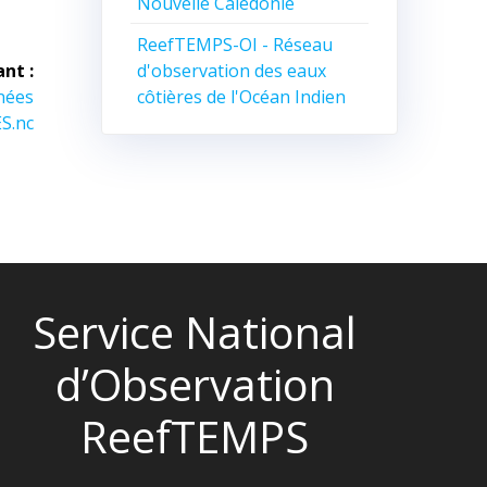
Nouvelle Calédonie
ReefTEMPS-OI - Réseau
d'observation des eaux
ant :
côtières de l'Océan Indien
nnées
S.nc
Service National
d’Observation
ReefTEMPS