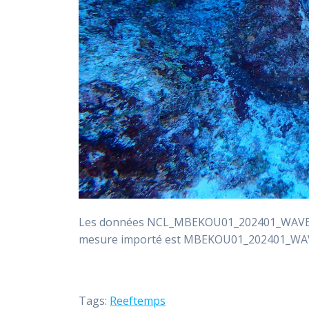
Les données NCL_MBEKOU01_202401_WAVES.nc
mesure importé est MBEKOU01_202401_WAV
Tags:
Reeftemps