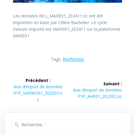
Les données NCL_MARE01_202411.nc ont été
importées en base par Céline Bachelier. Le cycle
mesure importé est MARE01_202411 sur la plateforme
MARE01
Tags:
Reeftemps
Navigation
Précédent :
Suivant :
de
Article
Avis d’import de données
Article
Avis d’import de données
précédent :
PYF_VAIRAO01_202501.n
suivant :
PYF_AHE01_202302.nc
l’article
c
Recherche
pour
: