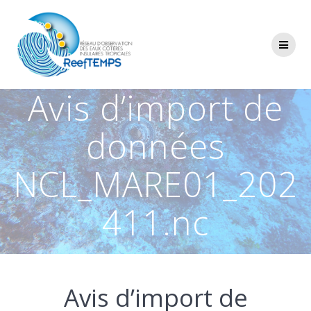
Passer
au
contenu
Avis d’import de
données
NCL_MARE01_202
411.nc
Avis d’import de