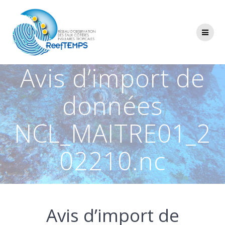
Passer
au
contenu
Avis d’import de
données
NCL_MAITRE01_2
02210.nc
Avis d’import de