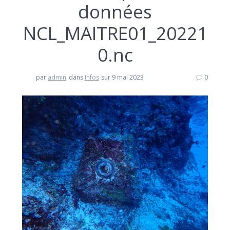
données
NCL_MAITRE01_20221
0.nc
par
admin
dans
Infos
sur 9 mai 2023
0