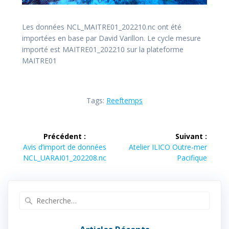
Les données NCL_MAITRE01_202210.nc ont été
importées en base par David Varillon. Le cycle mesure
importé est MAITRE01_202210 sur la plateforme
MAITRE01
Tags:
Reeftemps
Navigation
Précédent :
Suivant :
de
Article
Article
Avis d’import de données
Atelier ILICO Outre-mer
précédent :
suivant :
NCL_UARAI01_202208.nc
Pacifique
l’article
Recherche
pour
: