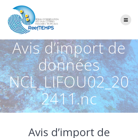
Passer
au
contenu
Avis d’import de
données
NCL_LIFOU02_20
2411.nc
Avis d’import de