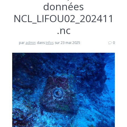
données
NCL_LIFOU02_202411
.nc
par
admin
dans
Infos
sur 23 mai 2025
0