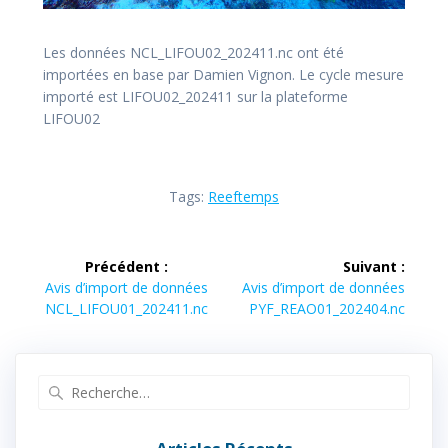
Les données NCL_LIFOU02_202411.nc ont été
importées en base par Damien Vignon. Le cycle mesure
importé est LIFOU02_202411 sur la plateforme
LIFOU02
Tags:
Reeftemps
Navigation
Précédent :
Suivant :
de
Article
Article
Avis d’import de données
Avis d’import de données
précédent :
suivant :
NCL_LIFOU01_202411.nc
PYF_REAO01_202404.nc
l’article
Recherche
pour
: