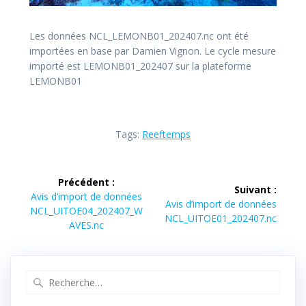
Les données NCL_LEMONB01_202407.nc ont été
importées en base par Damien Vignon. Le cycle mesure
importé est LEMONB01_202407 sur la plateforme
LEMONB01
Tags:
Reeftemps
Navigation
Précédent :
Suivant :
de
Article
Avis d’import de données
Article
Avis d’import de données
précédent :
NCL_UITOE04_202407_W
suivant :
NCL_UITOE01_202407.nc
l’article
AVES.nc
Recherche
pour
: