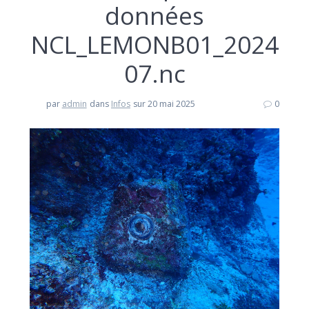
données
NCL_LEMONB01_2024
07.nc
par
admin
dans
Infos
sur 20 mai 2025
0