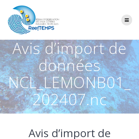
Passer
au
contenu
Avis d’import de
données
NCL_LEMONB01_
202407.nc
Avis d’import de