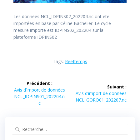
Les données NCL_IDPINS02_202204.nc ont été
importées en base par Céline Bachelier. Le cycle
mesure importé est IDPINS02_202204 sur la
plateforme IDPINS02
Tags:
Reeftemps
Navigation
Précédent :
Suivant :
de
Article
Avis d’import de données
Article
Avis d’import de données
précédent :
NCL_IDPINS01_202204.n
suivant :
NCL_GORO01_202207.nc
l’article
c
Recherche
pour
: