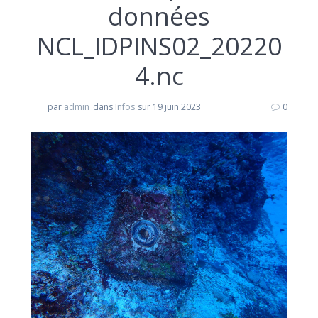
données
NCL_IDPINS02_20220
4.nc
par
admin
dans
Infos
sur 19 juin 2023
0