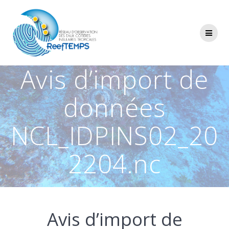
Passer
au
contenu
Avis d’import de
données
NCL_IDPINS02_20
2204.nc
Avis d’import de