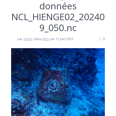
données
NCL_HIENGE02_20240
9_050.nc
par
admin
dans
Infos
sur 17 juin 2025
0