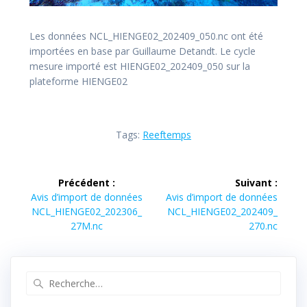
Les données NCL_HIENGE02_202409_050.nc ont été
importées en base par Guillaume Detandt. Le cycle
mesure importé est HIENGE02_202409_050 sur la
plateforme HIENGE02
Tags:
Reeftemps
Navigation
Précédent :
Suivant :
de
Article
Article
Avis d’import de données
Avis d’import de données
précédent :
suivant :
NCL_HIENGE02_202306_
NCL_HIENGE02_202409_
l’article
27M.nc
270.nc
Recherche
pour
: