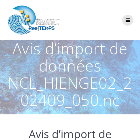
Passer
au
contenu
Avis d’import de
données
NCL_HIENGE02_2
02409_050.nc
Avis d’import de