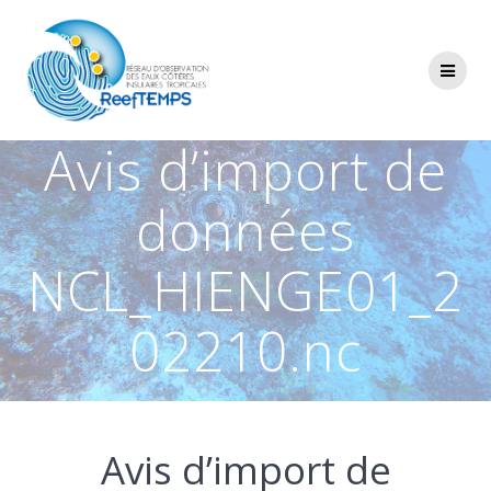
Passer
au
contenu
Avis d’import de
données
NCL_HIENGE01_2
02210.nc
Avis d’import de