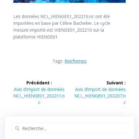
Les données NCL_HIENGE01_202210.nc ont été
importées en base par Céline Bachelier. Le cycle
mesure importé est HIENGE01_202210 sur la
plateforme HIENGE01
Tags:
Reeftemps
Navigation
Précédent :
Suivant :
de
Article
Article
Avis d’import de données
Avis d’import de données
précédent :
suivant :
NCL_HIENGE01_202211.n
NCL_HIENGE01_202207.n
l’article
c
c
Recherche
pour
: