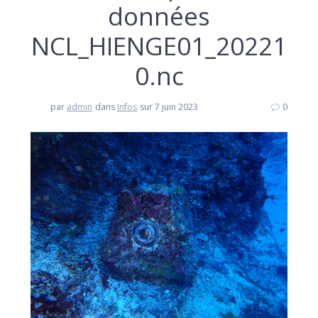
données
NCL_HIENGE01_20221
0.nc
par
admin
dans
Infos
sur 7 juin 2023
0