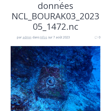
données
NCL_BOURAK03_2023
05_1472.nc
par
admin
dans
Infos
sur 7 août 2023
0