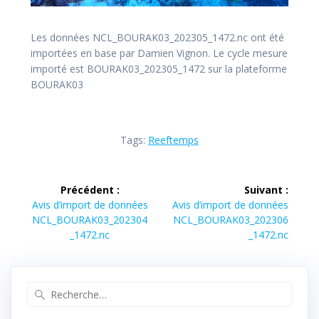
Les données NCL_BOURAK03_202305_1472.nc ont été
importées en base par Damien Vignon. Le cycle mesure
importé est BOURAK03_202305_1472 sur la plateforme
BOURAK03
Tags:
Reeftemps
Navigation
Précédent :
Suivant :
de
Article
Article
Avis d’import de données
Avis d’import de données
précédent :
suivant :
NCL_BOURAK03_202304
NCL_BOURAK03_202306
l’article
_1472.nc
_1472.nc
Recherche
pour
: