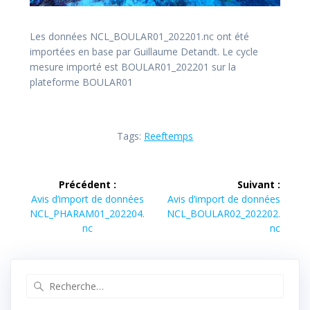
Les données NCL_BOULAR01_202201.nc ont été
importées en base par Guillaume Detandt. Le cycle
mesure importé est BOULAR01_202201 sur la
plateforme BOULAR01
Tags:
Reeftemps
Navigation
Précédent :
Suivant :
de
Article
Article
Avis d’import de données
Avis d’import de données
précédent :
suivant :
NCL_PHARAM01_202204.
NCL_BOULAR02_202202.
l’article
nc
nc
Recherche
pour
: