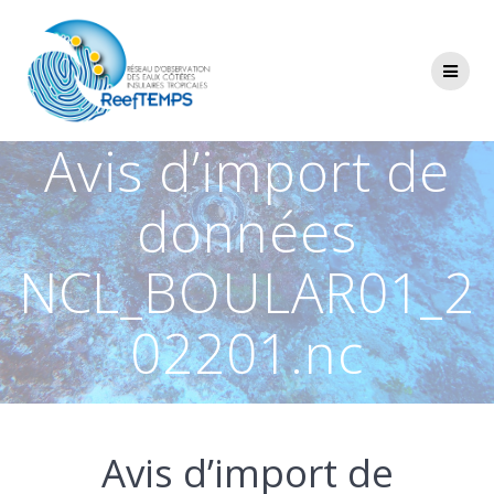
Passer
au
contenu
Avis d’import de
données
NCL_BOULAR01_2
02201.nc
Avis d’import de