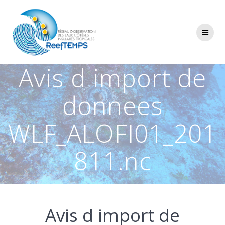
Passer
au
contenu
Avis d import de
donnees
WLF_ALOFI01_201
811.nc
Avis d import de