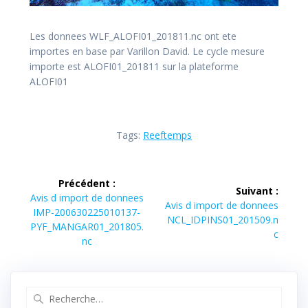
Les donnees WLF_ALOFI01_201811.nc ont ete
importes en base par Varillon David. Le cycle mesure
importe est ALOFI01_201811 sur la plateforme
ALOFI01
Tags:
Reeftemps
Navigation
Précédent :
Suivant :
de
Article
Avis d import de donnees
Article
Avis d import de donnees
précédent :
IMP-200630225010137-
suivant :
NCL_IDPINS01_201509.n
l’article
PYF_MANGAR01_201805.
c
nc
Recherche
pour