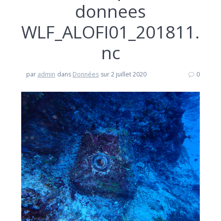
donnees
WLF_ALOFI01_201811.
nc
par
admin
dans
Données
sur 2 juillet 2020
0