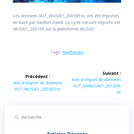
Les donnees VUT_WUSI01_200109.nc ont ete importes
en base par Varillon David. Le cycle mesure importe est
WUSI01_200109 sur la plateforme WUSI01
Tags:
Reeftemps
Navigation
Suivant :
Précédent :
de
Article
Avis d import de donnees
Article
Avis d import de donnees
suivant :
VUT_VANULA01_201206.
précédent :
VUT_WUSI01_200303.nc
l’article
nc
Recherche
pour
:
Articles Récents