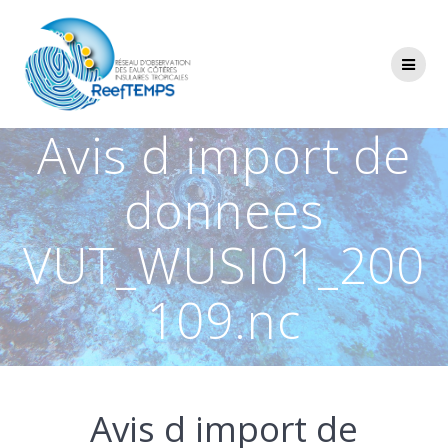
Passer
au
contenu
Avis d import de
donnees
VUT_WUSI01_200
109.nc
Avis d import de