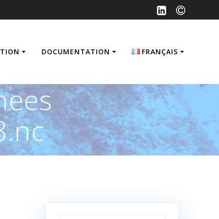
ATION
DOCUMENTATION
FRANÇAIS
Français
nees
English
.nc