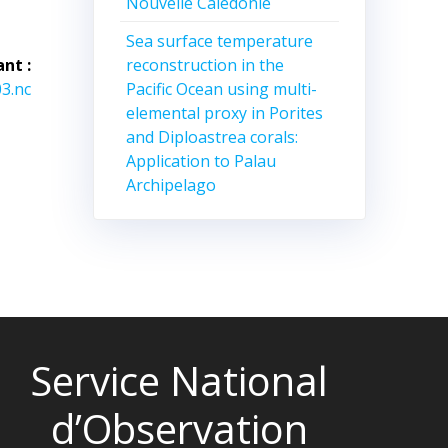
Nouvelle Calédonie
Sea surface temperature
reconstruction in the
ant :
Pacific Ocean using multi-
3.nc
elemental proxy in Porites
and Diploastrea corals:
Application to Palau
Archipelago
Service National
d’Observation