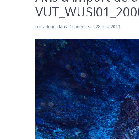
VUT_WUSI01_200
par
admin
dans
Données
sur 28 mai 2013