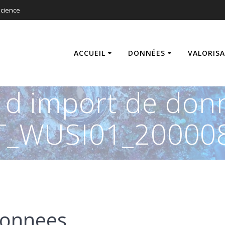
cience
ACCUEIL
DONNÉES
VALORIS
s d import de don
T_WUSI01_200008
donnees