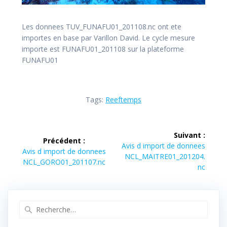
Les donnees TUV_FUNAFU01_201108.nc ont ete
importes en base par Varillon David. Le cycle mesure
importe est FUNAFU01_201108 sur la plateforme
FUNAFU01
Tags:
Reeftemps
Navigation
Suivant :
Précédent :
de
Article
Avis d import de donnees
Article
Avis d import de donnees
suivant :
NCL_MAITRE01_201204.
précédent :
NCL_GORO01_201107.nc
l’article
nc
Recherche
pour
: