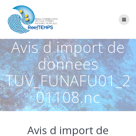
Passer
au
contenu
Avis d import de
donnees
TUV_FUNAFU01_2
01108.nc
Avis d import de