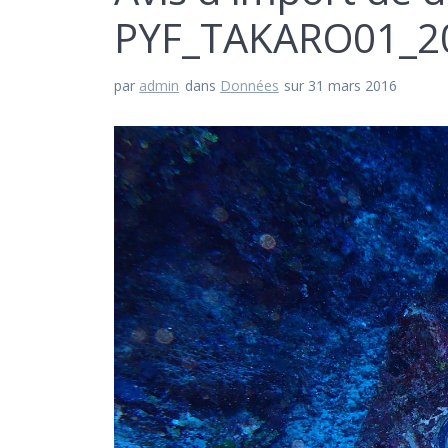
PYF_TAKARO01_2
par
admin
dans
Données
sur 31 mars 2016