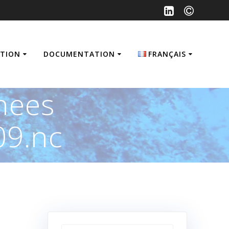
ATION
DOCUMENTATION
FRANÇAIS
Français
nees
English
9.nc