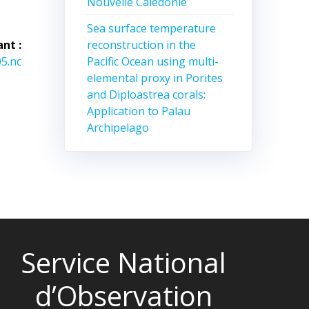
Nouvelle Calédonie
Sea surface temperature
reconstruction in the
ant :
Pacific Ocean using multi-
5.nc
elemental proxy in Porites
and Diploastrea corals:
Application to Palau
Archipelago
Service National
d’Observation