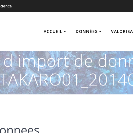
cience
ACCUEIL
DONNÉES
VALORIS
s d import de don
_TAKARO01_20140
donnees